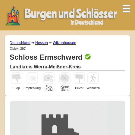
Deutschland
➡
Hessen
➡
Witzenhausen
Objekt 297
Schloss Ermschwerd
Landkreis Werra-Meißner-Kreis
Foto
Keine
Flop
Empfehlung
Privat
Wandern
m¨glich
Sicht