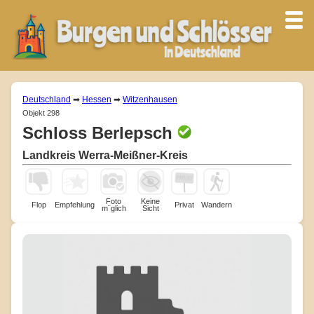
Deutschland
➡
Hessen
➡
Witzenhausen
Objekt 298
Schloss Berlepsch
Landkreis Werra-Meißner-Kreis
Foto
Keine
Flop
Empfehlung
Privat
Wandern
m¨glich
Sicht