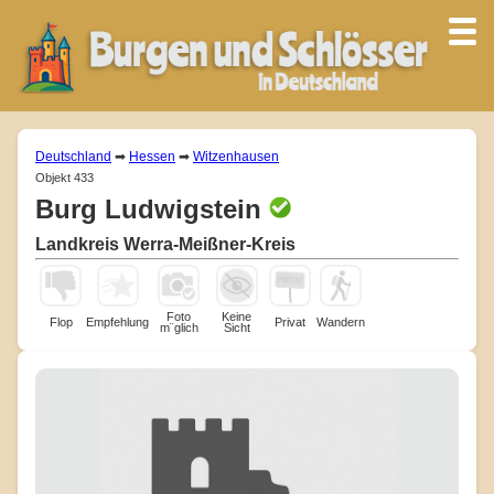
Deutschland
➡
Hessen
➡
Witzenhausen
Objekt 433
Burg Ludwigstein
Landkreis Werra-Meißner-Kreis
Foto
Keine
Flop
Empfehlung
Privat
Wandern
m¨glich
Sicht