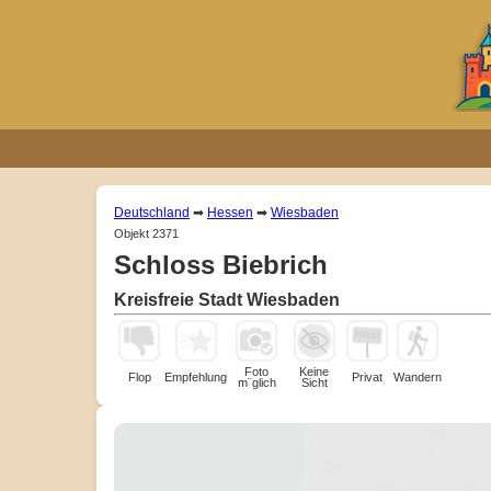
Deutschland
➡
Hessen
➡
Wiesbaden
Objekt 2371
Schloss Biebrich
Kreisfreie Stadt Wiesbaden
Foto
Keine
Flop
Empfehlung
Privat
Wandern
m¨glich
Sicht