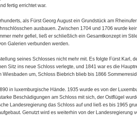
d fertig errichtet war.
underts, als Fürst Georg August ein Grundstück am Rheinufer
ohnschlösschen ausbauen. Zwischen 1704 und 1706 wurde keine 
immer mehr gefiel, ließ er schließlich ein Gesamtkonzept im Sti
 von Galerien verbunden werden.
gstellung seines Schlosses nicht mehr mit. Es folgte Fürst Karl,
inen Sitz ins neue Schloss verlegte, und 1841 war es die Haup
h Wiesbaden um, Schloss Biebrich blieb bis 1866 Sommerresid
1890 in luxemburgische Hände. 1935 wurde es von der Luxembu
 starke Beschädigungen am Schloss mit sich, der Ostflügel wur
ische Landesregierung das Schloss auf und ließ es bis 1965 g
 aufgebaut. Genutzt wird es weiterhin von der Landesregierun