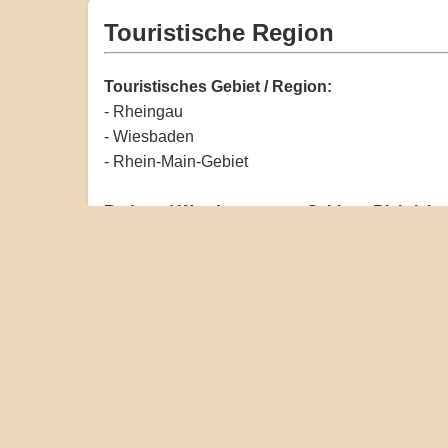
Touristische Region
Touristisches Gebiet / Region:
- Rheingau
- Wiesbaden
- Rhein-Main-Gebiet
Rad- und Wanderwege am Schloss Biebrich:
- Rheinradweg (EuroVelo 15)
- Hessischer Radfernweg R3
- Rheinsteig (Startpunkt in Wiesbaden-Biebrich)
- Rheinuferweg
- Mainzer Radweg
- Wiesbadener Radwegnetz