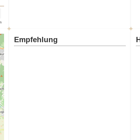
n
Empfehlung
H