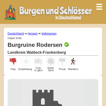
Deutschland
➡
Hessen
➡
Volkmarsen
Objekt 6166
Burgruine Rodersen
Landkreis Waldeck-Frankenberg
Foto
Keine
Flop
Empfehlung
Privat
Wandern
m¨glich
Sicht