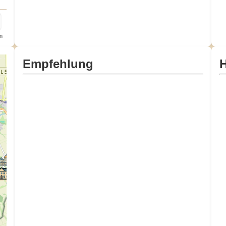
n
Empfehlung
H