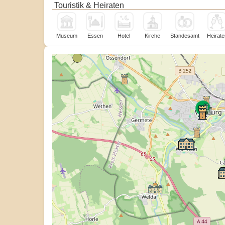
Touristik & Heiraten
Museum
Essen
Hotel
Kirche
Standesamt
Heirate