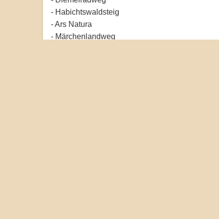
- Habichtswaldsteig
- Ars Natura
- Märchenlandweg
- Eco Pfad Archäologie Volkmarsen
- Wanderweg A1, A2, A3 (Rundwege Volkmarsen
- H7 (Habichtswaldsteig-Zuweg)
- Hessenweg 5
- Wanderweg X8 (Herkulesweg)