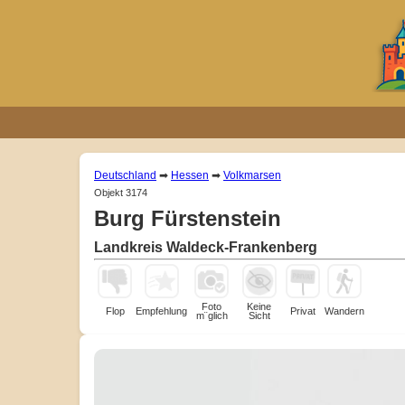
Deutschland
➡
Hessen
➡
Volkmarsen
Objekt 3174
Burg Fürstenstein
Landkreis Waldeck-Frankenberg
Foto
Keine
Flop
Empfehlung
Privat
Wandern
m¨glich
Sicht