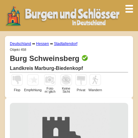
Deutschland
➡
Hessen
➡
Stadtallendorf
Objekt 458
Burg Schweinsberg
Landkreis Marburg-Biedenkopf
Foto
Keine
Flop
Empfehlung
Privat
Wandern
m¨glich
Sicht