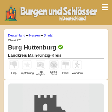
Deutschland
➡
Hessen
➡
Sinntal
Objekt 773
Burg Huttenburg
Landkreis Main-Kinzig-Kreis
Foto
Keine
Flop
Empfehlung
Privat
Wandern
m¨glich
Sicht