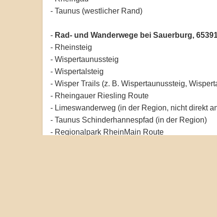
- Taunus (westlicher Rand)
-
Rad- und Wanderwege bei Sauerburg, 65391
- Rheinsteig
- Wispertaunussteig
- Wispertalsteig
- Wisper Trails (z. B. Wispertaunussteig, Wisp
- Rheingauer Riesling Route
- Limeswanderweg (in der Region, nicht direkt a
- Taunus Schinderhannespfad (in der Region)
- Regionalpark RheinMain Route
- Radweg Wispertal
- Rheingau-Riesling-Radweg