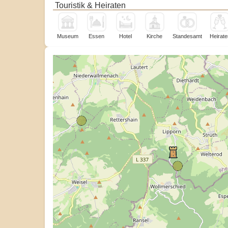
Touristik & Heiraten
Museum
Essen
Hotel
Kirche
Standesamt
Heirate