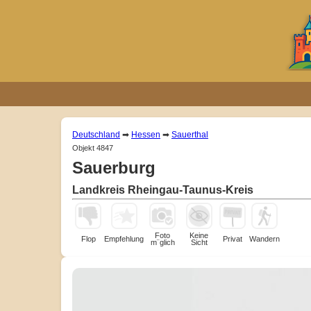
Deutschland
➡
Hessen
➡
Sauerthal
Objekt 4847
Sauerburg
Landkreis Rheingau-Taunus-Kreis
Foto
Keine
Flop
Empfehlung
Privat
Wandern
m¨glich
Sicht