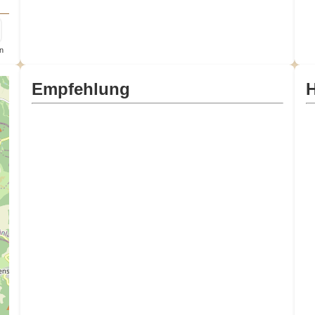
n
Empfehlung
H