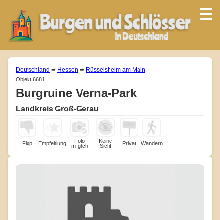
Deutschland
➡
Hessen
➡
Rüsselsheim am Main
Objekt 6681
Burgruine Verna-Park
Landkreis Groß-Gerau
Foto
Keine
Flop
Empfehlung
Privat
Wandern
m¨glich
Sicht