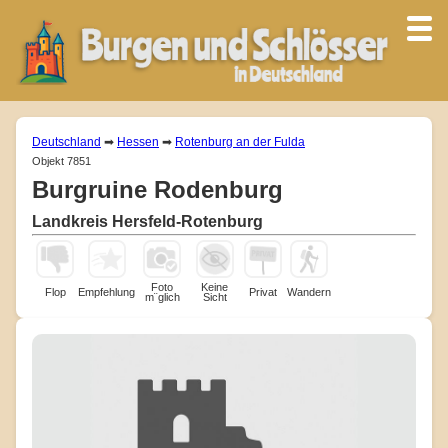
Deutschland
➡
Hessen
➡
Rotenburg an der Fulda
Objekt 7851
Burgruine Rodenburg
Landkreis Hersfeld-Rotenburg
Foto
Keine
Flop
Empfehlung
Privat
Wandern
m¨glich
Sicht