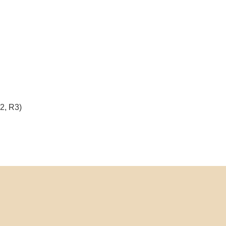
2, R3)
r regional relevant)