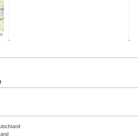
Map
e
utschland
land