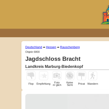
Deutschland
➡
Hessen
➡
Rauschenberg
Objekt 6800
Jagdschloss Bracht
Landkreis Marburg-Biedenkopf
Foto
Keine
Flop
Empfehlung
Privat
Wandern
m¨glich
Sicht