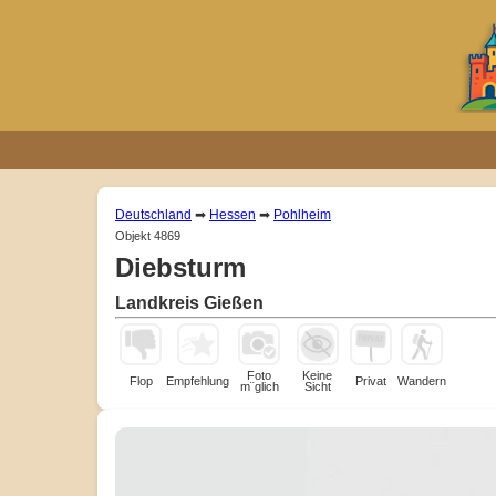
Deutschland
➡
Hessen
➡
Pohlheim
Objekt 4869
Diebsturm
Landkreis Gießen
Foto
Keine
Flop
Empfehlung
Privat
Wandern
m¨glich
Sicht