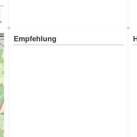
n
Empfehlung
H