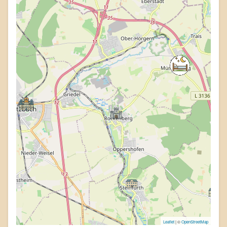
Leaflet
| ©
OpenStreetMap