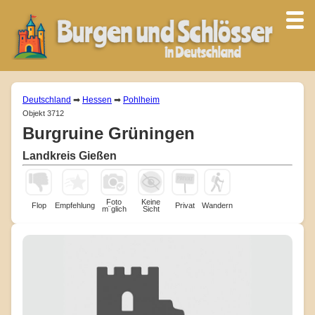
Deutschland
➡
Hessen
➡
Pohlheim
Objekt 3712
Burgruine Grüningen
Landkreis Gießen
Foto
Keine
Flop
Empfehlung
Privat
Wandern
m¨glich
Sicht