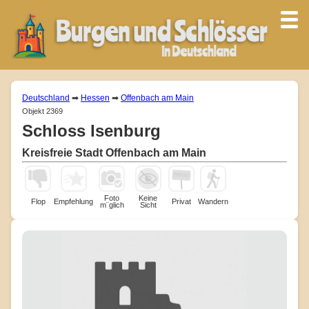
Deutschland
➡
Hessen
➡
Offenbach am Main
Objekt 2369
Schloss Isenburg
Kreisfreie Stadt Offenbach am Main
Foto
Keine
Flop
Empfehlung
Privat
Wandern
m¨glich
Sicht