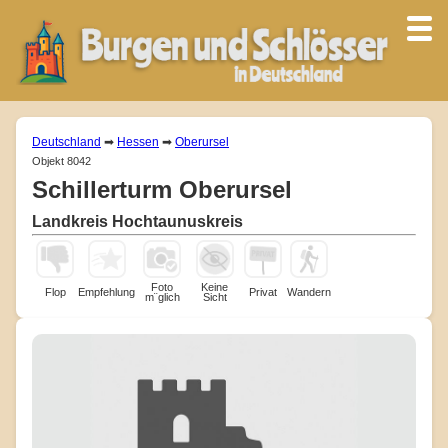
Deutschland
➡
Hessen
➡
Oberursel
Objekt 8042
Schillerturm Oberursel
Landkreis Hochtaunuskreis
Foto
Keine
Flop
Empfehlung
Privat
Wandern
m¨glich
Sicht