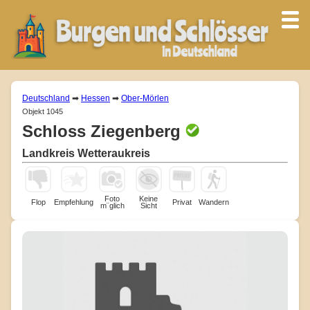
Deutschland
➡
Hessen
➡
Ober-Mörlen
Objekt 1045
Schloss Ziegenberg
Landkreis Wetteraukreis
Foto
Keine
Flop
Empfehlung
Privat
Wandern
m¨glich
Sicht