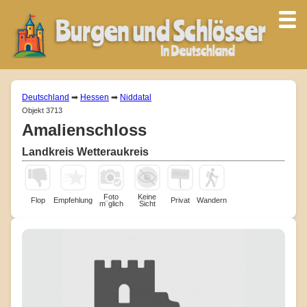
Deutschland
➡
Hessen
➡
Niddatal
Objekt 3713
Amalienschloss
Landkreis Wetteraukreis
Foto
Keine
Flop
Empfehlung
Privat
Wandern
m¨glich
Sicht