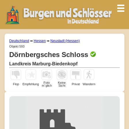
Deutschland
➡
Hessen
➡
Neustadt (Hessen)
Objekt 593
Dörnbergsches Schloss
Landkreis Marburg-Biedenkopf
Foto
Keine
Flop
Empfehlung
Privat
Wandern
m¨glich
Sicht