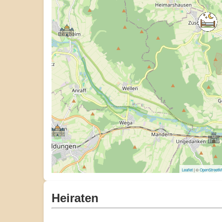
Leaflet
| ©
OpenStreet
Heiraten