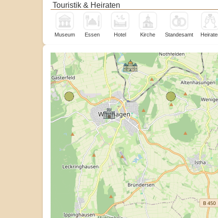
Touristik & Heiraten
Museum
Essen
Hotel
Kirche
Standesamt
Heirate