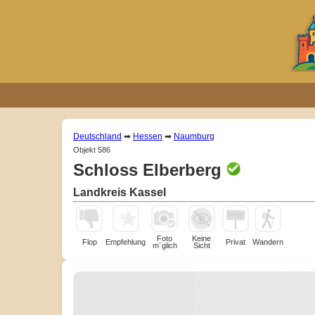
Deutschland
➡
Hessen
➡
Naumburg
Objekt 586
Schloss Elberberg
Landkreis Kassel
Foto
Keine
Flop
Empfehlung
Privat
Wandern
m¨glich
Sicht