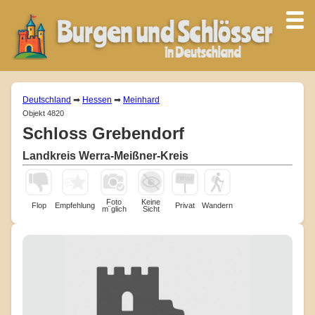
Deutschland
➡
Hessen
➡
Meinhard
Objekt 4820
Schloss Grebendorf
Landkreis Werra-Meißner-Kreis
Foto
Keine
Flop
Empfehlung
Privat
Wandern
m¨glich
Sicht