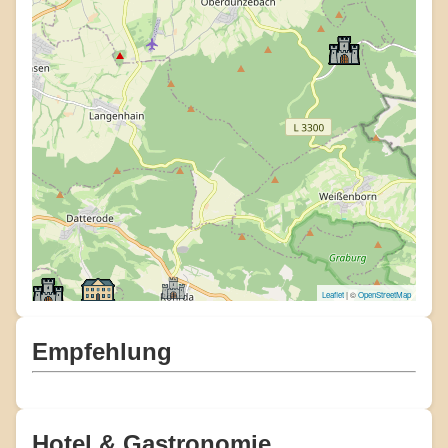
Leaflet
| ©
OpenStreetMap
Empfehlung
Hotel & Gastronomie