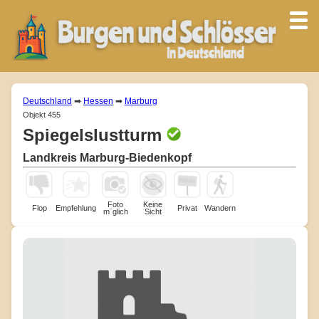
Deutschland
➡
Hessen
➡
Marburg
Objekt 455
Spiegelslustturm
Landkreis Marburg-Biedenkopf
Foto
Keine
Flop
Empfehlung
Privat
Wandern
m¨glich
Sicht