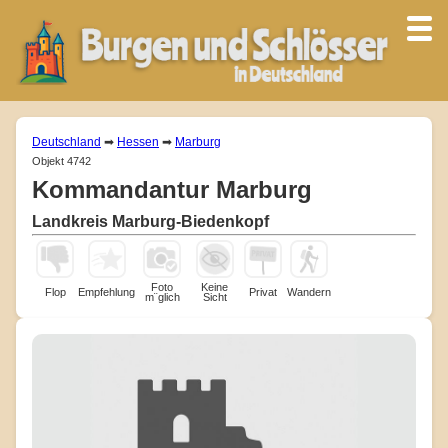
Deutschland
➡
Hessen
➡
Marburg
Objekt 4742
Kommandantur Marburg
Landkreis Marburg-Biedenkopf
Foto
Keine
Flop
Empfehlung
Privat
Wandern
m¨glich
Sicht