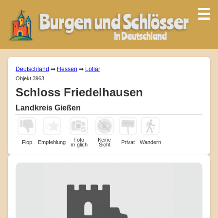
Deutschland
➡
Hessen
➡
Lollar
Objekt 3963
Schloss Friedelhausen
Landkreis Gießen
Foto
Keine
Flop
Empfehlung
Privat
Wandern
m¨glich
Sicht