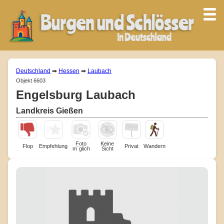
Deutschland
➡
Hessen
➡
Laubach
Objekt 6603
Engelsburg Laubach
Landkreis Gießen
Foto
Keine
Flop
Empfehlung
Privat
Wandern
m¨glich
Sicht