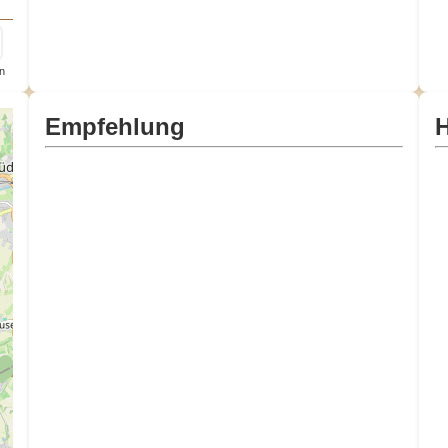
n
Empfehlung
H