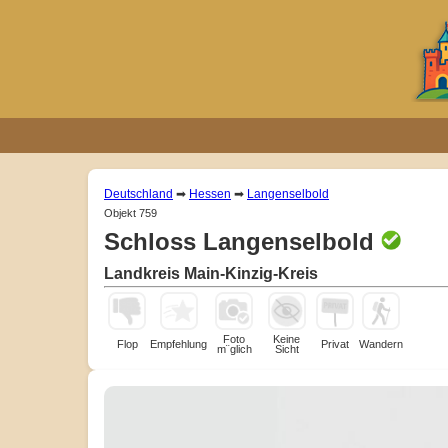
Deutschland
➡
Hessen
➡
Langenselbold
Objekt 759
Schloss Langenselbold
Landkreis Main-Kinzig-Kreis
Foto
Keine
Flop
Empfehlung
Privat
Wandern
m¨glich
Sicht