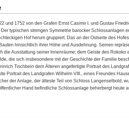
e
 und 1752 von den Grafen Ernst Casimir I. und Gustav Friedr
. Der typischen strengen Symmetrie barocker Schlossanlagen 
hteckigen Hof herum gruppiert. Das an der Ostseite des Hofes 
auten hinsichtlich ihrer Höhe und Ausdehnung. Seinen repräsen
ch die Ausstattung seiner Innenräume; dem Geiste des Rokoko e
de, die sich insbesondere mit der Geschichte der Familie besch
inrich Tischbein dem Älteren angefertigte Portrait des Landgra
 Portrait des Landgrafen Wilhelm VIII., eines Freundes Haus
her der Anlage, der älteste Teil von Schloss Langenselbold, w
 öffentlicher Hand befindliche Schlossanlage beherbergt heute