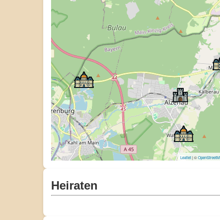
Leaflet
| ©
OpenStreet
Heiraten