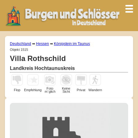
Deutschland
➡
Hessen
➡
Königstein im Taunus
Objekt 1515
Villa Rothschild
Landkreis Hochtaunuskreis
Foto
Keine
Flop
Empfehlung
Privat
Wandern
m¨glich
Sicht