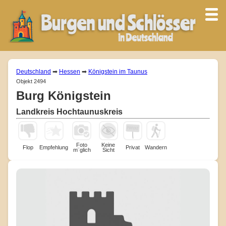
Deutschland
➡
Hessen
➡
Königstein im Taunus
Objekt 2494
Burg Königstein
Landkreis Hochtaunuskreis
Foto
Keine
Flop
Empfehlung
Privat
Wandern
m¨glich
Sicht