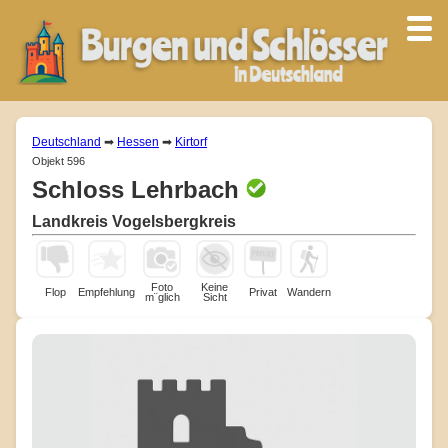
Deutschland
➡
Hessen
➡
Kirtorf
Objekt 596
Schloss Lehrbach
Landkreis Vogelsbergkreis
Foto
Keine
Flop
Empfehlung
Privat
Wandern
m¨glich
Sicht