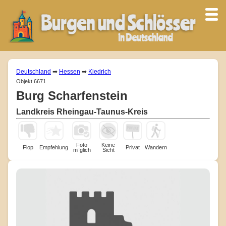
Deutschland
➡
Hessen
➡
Kiedrich
Objekt 6671
Burg Scharfenstein
Landkreis Rheingau-Taunus-Kreis
Foto
Keine
Flop
Empfehlung
Privat
Wandern
m¨glich
Sicht