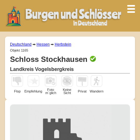
Deutschland
➡
Hessen
➡
Herbstein
Objekt 1165
Schloss Stockhausen
Landkreis Vogelsbergkreis
Foto
Keine
Flop
Empfehlung
Privat
Wandern
m¨glich
Sicht