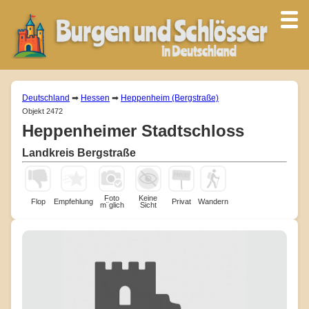
Deutschland
➡
Hessen
➡
Heppenheim (Bergstraße)
Objekt 2472
Heppenheimer Stadtschloss
Landkreis Bergstraße
Foto
Keine
Flop
Empfehlung
Privat
Wandern
m¨glich
Sicht