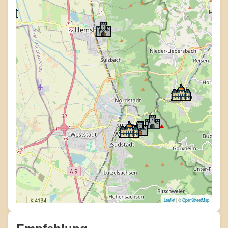
Leaflet
| ©
OpenStreetMap