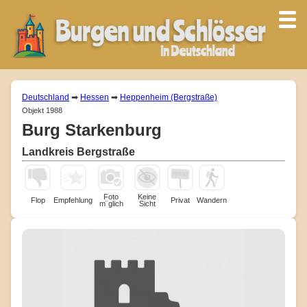
Deutschland
➡
Hessen
➡
Heppenheim (Bergstraße)
Objekt 1988
Burg Starkenburg
Landkreis Bergstraße
Foto
Keine
Flop
Empfehlung
Privat
Wandern
m¨glich
Sicht