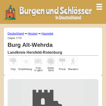
Deutschland
➡
Hessen
➡
Haunetal
Objekt 7779
Burg Alt-Wehrda
Landkreis Hersfeld-Rotenburg
Foto
Keine
Flop
Empfehlung
Privat
Wandern
m¨glich
Sicht