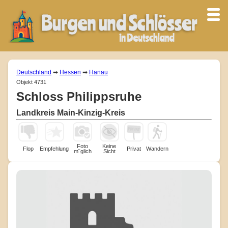
Deutschland
➡
Hessen
➡
Hanau
Objekt 4731
Schloss Philippsruhe
Landkreis Main-Kinzig-Kreis
Foto
Keine
Flop
Empfehlung
Privat
Wandern
m¨glich
Sicht