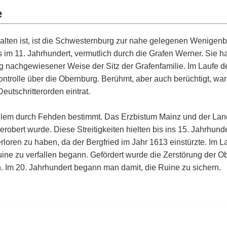
e
halten ist, ist die Schwesternburg zur nahe gelegenen Wenigen
ts im 11. Jahrhundert, vermutlich durch die Grafen Werner. Sie 
urg nachgewiesener Weise der Sitz der Grafenfamilie. Im Laufe 
ntrolle über die Obernburg. Berühmt, aber auch berüchtigt, wa
utschritterorden eintrat.
 allem durch Fehden bestimmt. Das Erzbistum Mainz und der La
erobert wurde. Diese Streitigkeiten hielten bis ins 15. Jahrhun
erloren zu haben, da der Bergfried im Jahr 1613 einstürzte. Im 
Ruine zu verfallen begann. Gefördert wurde die Zerstörung der 
n. Im 20. Jahrhundert begann man damit, die Ruine zu sichern.