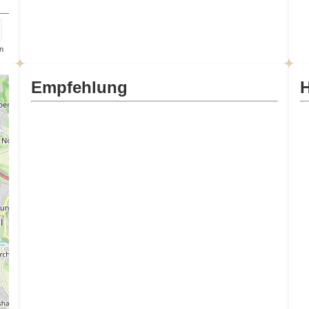
n
Empfehlung
H