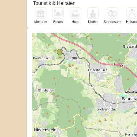
Touristik & Heiraten
Museum
Essen
Hotel
Kirche
Standesamt
Heirate