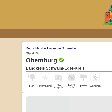
Deutschland
➡
Hessen
➡
Gudensberg
Objekt 232
Obernburg
Landkreis Schwalm-Eder-Kreis
Foto
Keine
Flop
Empfehlung
Privat
Wandern
m¨glich
Sicht