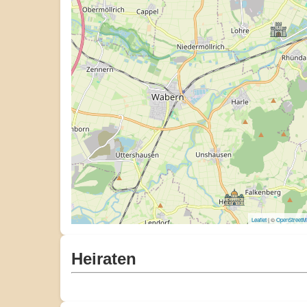
Leaflet
| ©
OpenStreet
Heiraten