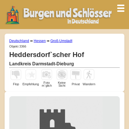
Deutschland
➡
Hessen
➡
Groß-Umstadt
Objekt 3366
Heddersdorf`scher Hof
Landkreis Darmstadt-Dieburg
Foto
Keine
Flop
Empfehlung
Privat
Wandern
m¨glich
Sicht