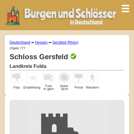
Deutschland
➡
Hessen
➡
Gersfeld (Rhön)
Objekt 777
Schloss Gersfeld
Landkreis Fulda
Foto
Keine
Flop
Empfehlung
Privat
Wandern
m¨glich
Sicht