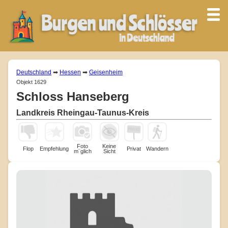
Deutschland
➡
Hessen
➡
Geisenheim
Objekt 1629
Schloss Hanseberg
Landkreis Rheingau-Taunus-Kreis
Foto
Keine
Flop
Empfehlung
Privat
Wandern
m¨glich
Sicht