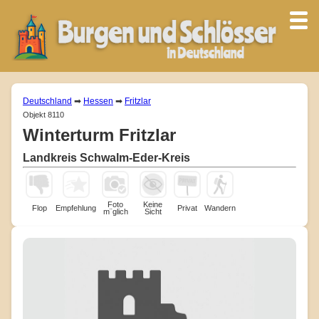
Deutschland
➡
Hessen
➡
Fritzlar
Objekt 8110
Winterturm Fritzlar
Landkreis Schwalm-Eder-Kreis
Foto
Keine
Flop
Empfehlung
Privat
Wandern
m¨glich
Sicht