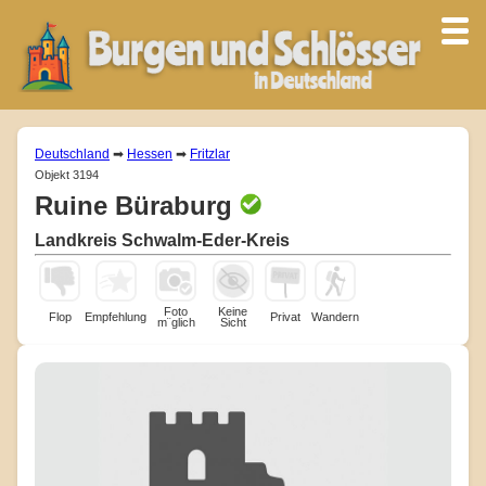
Deutschland
➡
Hessen
➡
Fritzlar
Objekt 3194
Ruine Büraburg
Landkreis Schwalm-Eder-Kreis
Foto
Keine
Flop
Empfehlung
Privat
Wandern
m¨glich
Sicht