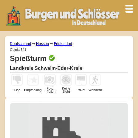
Deutschland
➡
Hessen
➡
Frielendorf
Objekt 341
Spießturm
Landkreis Schwalm-Eder-Kreis
Foto
Keine
Flop
Empfehlung
Privat
Wandern
m¨glich
Sicht