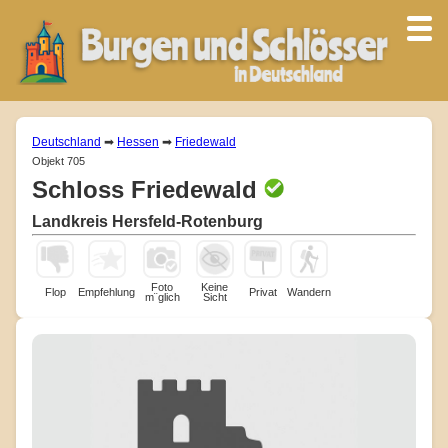
Deutschland
➡
Hessen
➡
Friedewald
Objekt 705
Schloss Friedewald
Landkreis Hersfeld-Rotenburg
Foto
Keine
Flop
Empfehlung
Privat
Wandern
m¨glich
Sicht