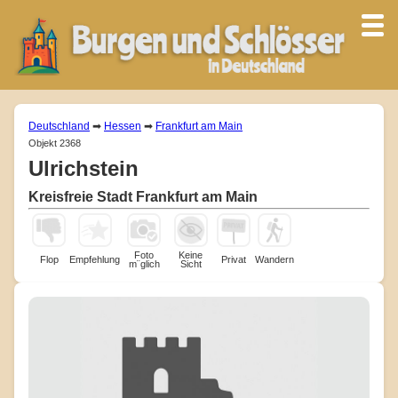
Deutschland
➡
Hessen
➡
Frankfurt am Main
Objekt 2368
Ulrichstein
Kreisfreie Stadt Frankfurt am Main
Foto
Keine
Flop
Empfehlung
Privat
Wandern
m¨glich
Sicht