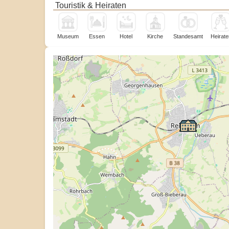
Touristik & Heiraten
Museum
Essen
Hotel
Kirche
Standesamt
Heirate