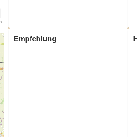
n
Empfehlung
H