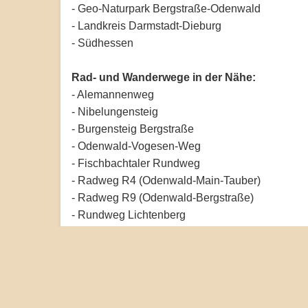
- Geo-Naturpark Bergstraße-Odenwald
- Landkreis Darmstadt-Dieburg
- Südhessen
Rad- und Wanderwege in der Nähe:
- Alemannenweg
- Nibelungensteig
- Burgensteig Bergstraße
- Odenwald-Vogesen-Weg
- Fischbachtaler Rundweg
- Radweg R4 (Odenwald-Main-Tauber)
- Radweg R9 (Odenwald-Bergstraße)
- Rundweg Lichtenberg
- Wanderweg F1 bis F5 (Fischbachtal)
- Mountainbike-Strecke Odenwald
- Europäischer Fernwanderweg E1