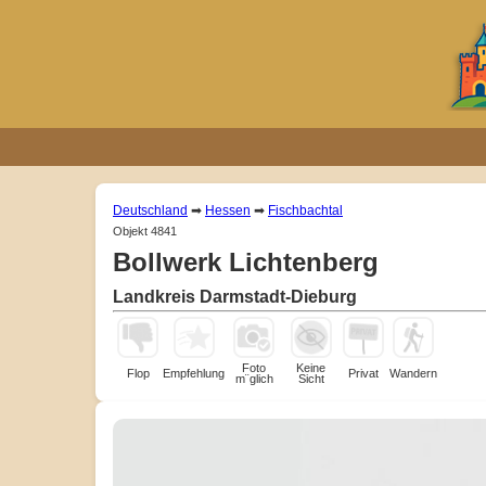
Deutschland
➡
Hessen
➡
Fischbachtal
Objekt 4841
Bollwerk Lichtenberg
Landkreis Darmstadt-Dieburg
Foto
Keine
Flop
Empfehlung
Privat
Wandern
m¨glich
Sicht