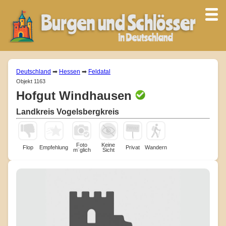
Deutschland
➡
Hessen
➡
Feldatal
Objekt 1163
Hofgut Windhausen
Landkreis Vogelsbergkreis
Foto
Keine
Flop
Empfehlung
Privat
Wandern
m¨glich
Sicht