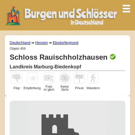
Deutschland
➡
Hessen
➡
Ebsdorfergrund
Objekt 459
Schloss Rauischholzhausen
Landkreis Marburg-Biedenkopf
Foto
Keine
Flop
Empfehlung
Privat
Wandern
m¨glich
Sicht