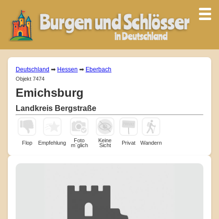
Deutschland
➡
Hessen
➡
Eberbach
Objekt 7474
Emichsburg
Landkreis Bergstraße
Foto
Keine
Flop
Empfehlung
Privat
Wandern
m¨glich
Sicht