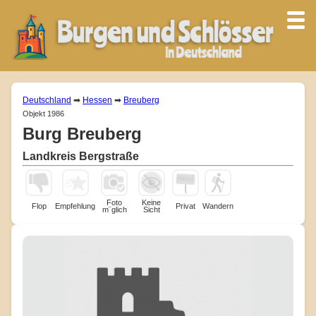
Deutschland
➡
Hessen
➡
Breuberg
Objekt 1986
Burg Breuberg
Landkreis Bergstraße
Foto
Keine
Flop
Empfehlung
Privat
Wandern
m¨glich
Sicht