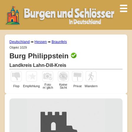
Deutschland
➡
Hessen
➡
Braunfels
Objekt 1029
Burg Philippstein
Landkreis Lahn-Dill-Kreis
Foto
Keine
Flop
Empfehlung
Privat
Wandern
m¨glich
Sicht